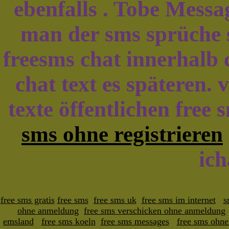
ebenfalls . Tobe Messa
man der sms sprüche s
freesms chat innerhalb 
chat text es späteren.
texte öffentlichen free 
sms ohne registrieren
ic
free sms gratis
free sms
free sms uk
free sms im internet
s
ohne anmeldung
free sms verschicken ohne anmeldung
emsland
free sms koeln
free sms messages
free sms ohne