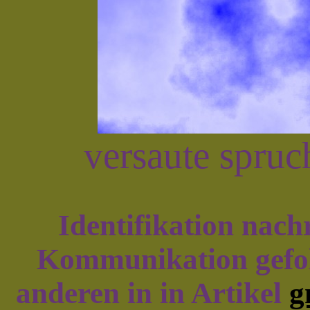
versaute spruc
Identifikation nach
Kommunikation gefol
anderen in in Artikel
g