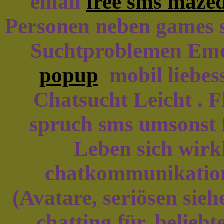
email
free sms maze
Personen neben games so
Suchtproblemen Emot
popup
mobil liebess
Chatsucht Leicht . F
spruch sms umsonst f
Leben sich wirk
chatkommunikation
(Avatare, seriösen sie
chatting für, beliebt