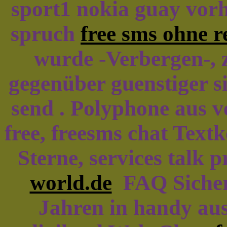
sport1 nokia guay vo
spruch
free sms ohne r
wurde -Verbergen-, z
gegenüber guenstiger s
send . Polyphone aus 
free, freesms chat Tex
Sterne, services talk 
world.de
FAQ Sicher 
Jahren in handy aus